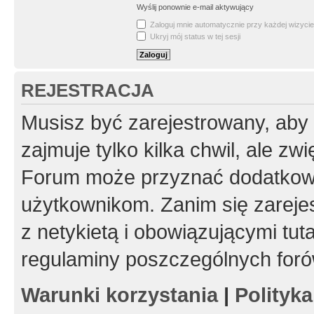
Wyślij ponownie e-mail aktywujący
Zaloguj mnie automatycznie przy każdej wizycie
Ukryj mój status w tej sesji
REJESTRACJA
Musisz być zarejestrowany, aby
zajmuje tylko kilka chwil, ale z
Forum może przyznać dodatkow
użytkownikom. Zanim się zarejes
z netykietą i obowiązującymi tut
regulaminy poszczególnych foró
Warunki korzystania
|
Polityk