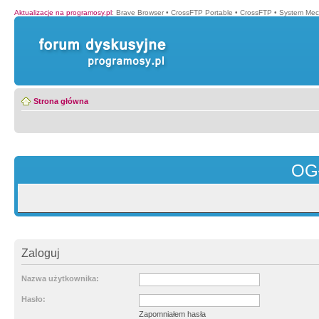
Aktualizacje na programosy.pl
:
Brave Browser
•
CrossFTP Portable
•
CrossFTP
•
System Mec
Strona główna
OG
Zaloguj
Nazwa użytkownika:
Hasło:
Zapomniałem hasła