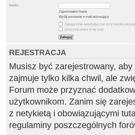
Hasło:
Zapomniałem hasła
Wyślij ponownie e-mail aktywujący
Zaloguj mnie automatycznie przy każdej wizycie
Ukryj mój status w tej sesji
REJESTRACJA
Musisz być zarejestrowany, aby
zajmuje tylko kilka chwil, ale z
Forum może przyznać dodatkow
użytkownikom. Zanim się zarejes
z netykietą i obowiązującymi tut
regulaminy poszczególnych foró