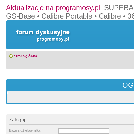
Aktualizacje na programosy.pl
:
SUPERAn
GS-Base
•
Calibre Portable
•
Calibre
•
36
Strona główna
OG
Zaloguj
Nazwa użytkownika: