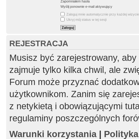
Zapomniałem hasła
Wyślij ponownie e-mail aktywujący
Zaloguj mnie automatycznie przy każdej wizycie
Ukryj mój status w tej sesji
REJESTRACJA
Musisz być zarejestrowany, aby
zajmuje tylko kilka chwil, ale z
Forum może przyznać dodatkow
użytkownikom. Zanim się zarejes
z netykietą i obowiązującymi tut
regulaminy poszczególnych foró
Warunki korzystania
|
Polityk