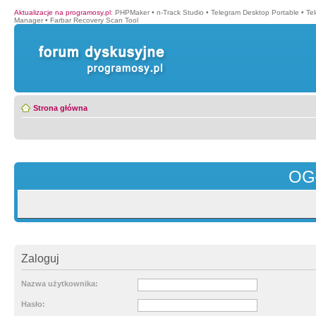
Aktualizacje na programosy.pl
:
PHPMaker
•
n-Track Studio
•
Telegram Desktop Portable
•
Te
Manager
•
Farbar Recovery Scan Tool
Strona główna
OG
Zaloguj
Nazwa użytkownika:
Hasło: