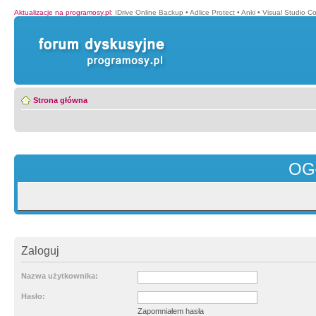
Aktualizacje na programosy.pl
:
IDrive Online Backup
•
Adlice Protect
•
Anki
•
Visual Studio C
Strona główna
OG
Zaloguj
Nazwa użytkownika:
Hasło:
Zapomniałem hasła