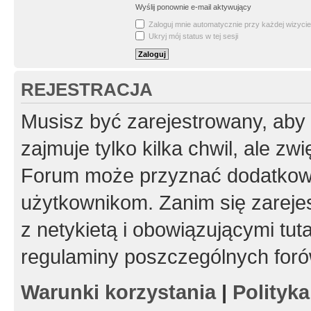
Wyślij ponownie e-mail aktywujący
Zaloguj mnie automatycznie przy każdej wizycie
Ukryj mój status w tej sesji
REJESTRACJA
Musisz być zarejestrowany, aby
zajmuje tylko kilka chwil, ale z
Forum może przyznać dodatkow
użytkownikom. Zanim się zarejes
z netykietą i obowiązującymi tut
regulaminy poszczególnych foró
Warunki korzystania
|
Polityk