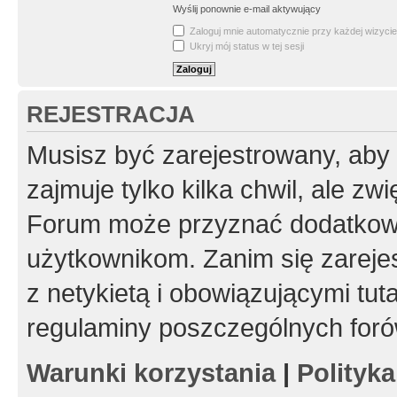
Wyślij ponownie e-mail aktywujący
Zaloguj mnie automatycznie przy każdej wizycie
Ukryj mój status w tej sesji
REJESTRACJA
Musisz być zarejestrowany, aby
zajmuje tylko kilka chwil, ale z
Forum może przyznać dodatkow
użytkownikom. Zanim się zarejes
z netykietą i obowiązującymi tut
regulaminy poszczególnych foró
Warunki korzystania
|
Polityk