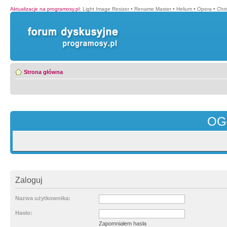
Aktualizacje na programosy.pl
:
Light Image Resizer
•
Rename Master
•
Helium
•
Opera
•
Chr
Strona główna
OG
Zaloguj
Nazwa użytkownika:
Hasło:
Zapomniałem hasła