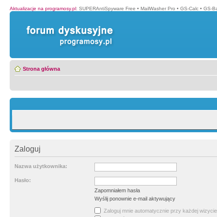
Aktualizacje na programosy.pl
:
SUPERAntiSpyware Free
•
MailWasher Pro
•
GS-Calc
•
GS-B
Strona główna
Zaloguj
Nazwa użytkownika:
Hasło:
Zapomniałem hasła
Wyślij ponownie e-mail aktywujący
Zaloguj mnie automatycznie przy każdej wizycie