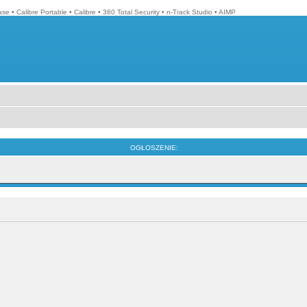
ase
•
Calibre Portable
•
Calibre
•
360 Total Security
•
n-Track Studio
•
AIMP
OGŁOSZENIE: