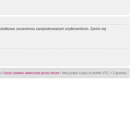
ć dodatkowe zezwolenia zarejestrowanym użytkownikom. Zanim się
a
•
Usuń cookies utworzone przez forum
• Wszystkie czasy w strefie UTC + 2 godziny