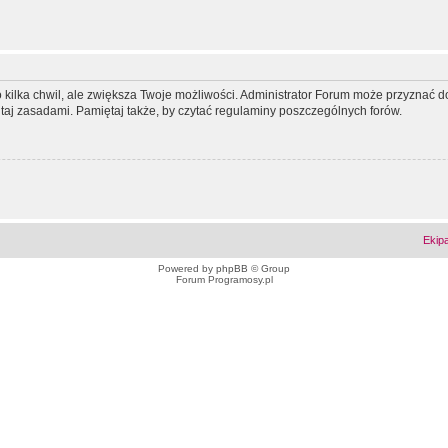
ko kilka chwil, ale zwiększa Twoje możliwości. Administrator Forum może przyzna
tutaj zasadami. Pamiętaj także, by czytać regulaminy poszczególnych forów.
Ekip
Powered by
phpBB
© Group
Forum Programosy.pl