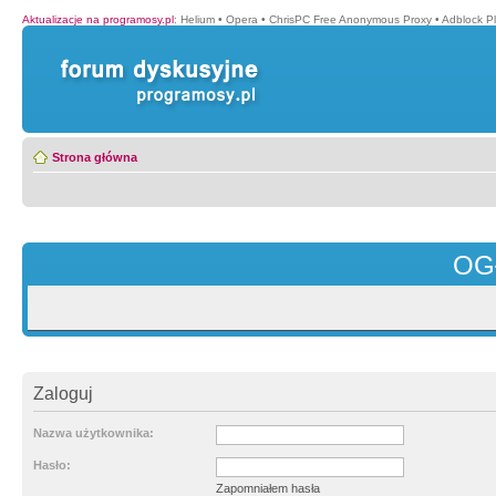
Aktualizacje na programosy.pl
:
Helium
•
Opera
•
ChrisPC Free Anonymous Proxy
•
Adblock P
Strona główna
OG
Zaloguj
Nazwa użytkownika:
Hasło:
Zapomniałem hasła