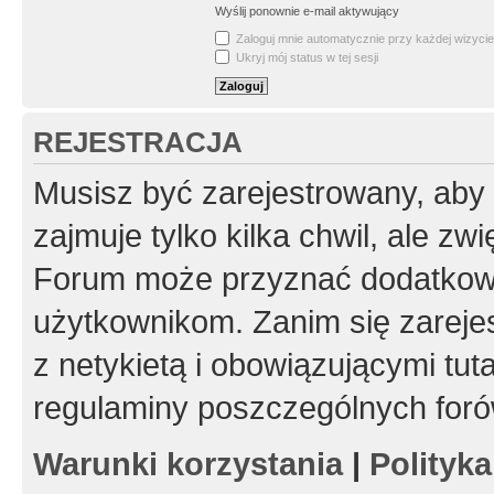
Wyślij ponownie e-mail aktywujący
Zaloguj mnie automatycznie przy każdej wizycie
Ukryj mój status w tej sesji
REJESTRACJA
Musisz być zarejestrowany, aby
zajmuje tylko kilka chwil, ale z
Forum może przyznać dodatkow
użytkownikom. Zanim się zarejes
z netykietą i obowiązującymi tut
regulaminy poszczególnych foró
Warunki korzystania
|
Polityk