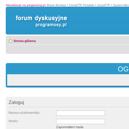
Aktualizacje na programosy.pl
:
Brave Browser
•
CrossFTP Portable
•
CrossFTP
•
System Mec
Strona główna
OG
Zaloguj
Nazwa użytkownika:
Hasło:
Zapomniałem hasła