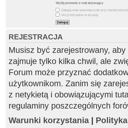
Wyślij ponownie e-mail aktywujący
Zaloguj mnie automatycznie przy każdej wizycie
Ukryj mój status w tej sesji
REJESTRACJA
Musisz być zarejestrowany, aby
zajmuje tylko kilka chwil, ale z
Forum może przyznać dodatkow
użytkownikom. Zanim się zarejes
z netykietą i obowiązującymi tut
regulaminy poszczególnych foró
Warunki korzystania
|
Polityk