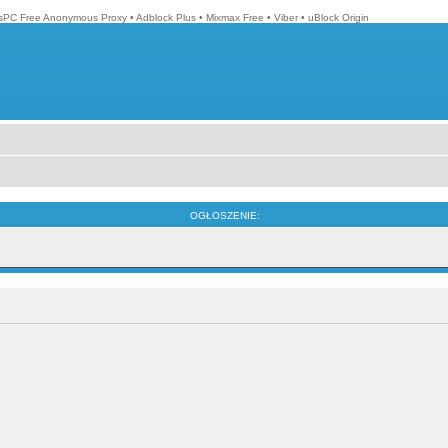
isPC Free Anonymous Proxy
•
Adblock Plus
•
Mixmax Free
•
Viber
•
uBlock Origin
OGŁOSZENIE: