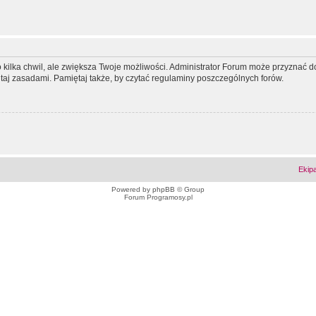
ko kilka chwil, ale zwiększa Twoje możliwości. Administrator Forum może przyzna
tutaj zasadami. Pamiętaj także, by czytać regulaminy poszczególnych forów.
Ekip
Powered by
phpBB
© Group
Forum Programosy.pl