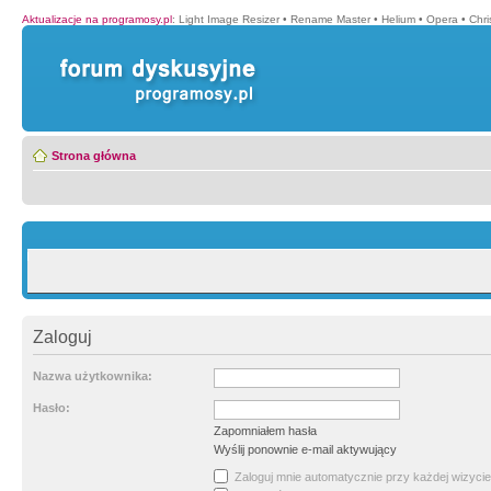
Aktualizacje na programosy.pl
:
Light Image Resizer
•
Rename Master
•
Helium
•
Opera
•
Chr
Strona główna
Zaloguj
Nazwa użytkownika:
Hasło:
Zapomniałem hasła
Wyślij ponownie e-mail aktywujący
Zaloguj mnie automatycznie przy każdej wizycie