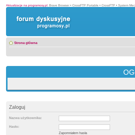
Aktualizacje na programosy.pl
:
Brave Browser
•
CrossFTP Portable
•
CrossFTP
•
System Mec
Strona główna
OG
Zaloguj
Nazwa użytkownika:
Hasło:
Zapomniałem hasła