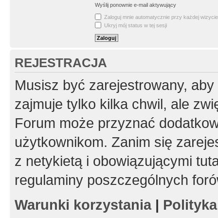
Wyślij ponownie e-mail aktywujący
Zaloguj mnie automatycznie przy każdej wizycie
Ukryj mój status w tej sesji
REJESTRACJA
Musisz być zarejestrowany, aby
zajmuje tylko kilka chwil, ale z
Forum może przyznać dodatkow
użytkownikom. Zanim się zarejes
z netykietą i obowiązującymi tut
regulaminy poszczególnych foró
Warunki korzystania
|
Polityk