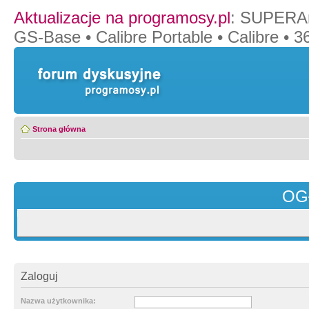
Aktualizacje na programosy.pl
:
SUPERAn
GS-Base
•
Calibre Portable
•
Calibre
•
36
Strona główna
OG
Zaloguj
Nazwa użytkownika: