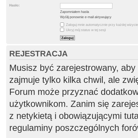
Hasło:
Zapomniałem hasła
Wyślij ponownie e-mail aktywujący
Zaloguj mnie automatycznie przy każdej wizycie
Ukryj mój status w tej sesji
REJESTRACJA
Musisz być zarejestrowany, aby
zajmuje tylko kilka chwil, ale z
Forum może przyznać dodatkow
użytkownikom. Zanim się zarejes
z netykietą i obowiązującymi tut
regulaminy poszczególnych foró