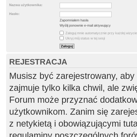
Nazwa użytkownika:
Hasło:
Zapomniałem hasła
Wyślij ponownie e-mail aktywujący
Zaloguj mnie automatycznie przy każdej wizycie
Ukryj mój status w tej sesji
REJESTRACJA
Musisz być zarejestrowany, aby
zajmuje tylko kilka chwil, ale z
Forum może przyznać dodatkow
użytkownikom. Zanim się zarejes
z netykietą i obowiązującymi tut
regulaminy poszczególnych foró