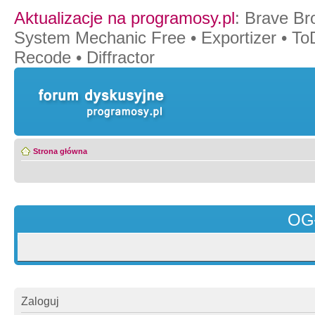
Aktualizacje na programosy.pl
:
Brave Br
System Mechanic Free
•
Exportizer
•
To
Recode
•
Diffractor
Strona główna
OG
Zaloguj