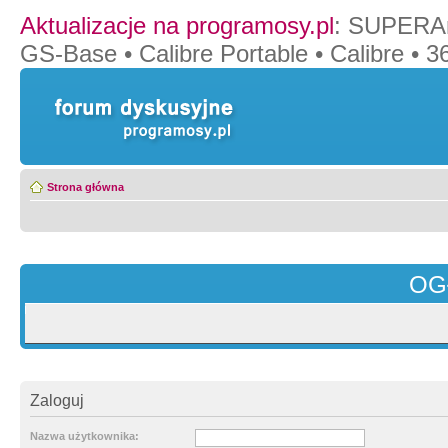
Aktualizacje na programosy.pl
:
SUPERAn
GS-Base
•
Calibre Portable
•
Calibre
•
36
Strona główna
OG
Zaloguj
Nazwa użytkownika: