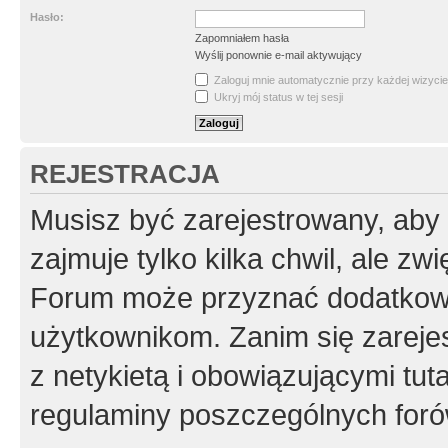
Hasło:
Zapomniałem hasła
Wyślij ponownie e-mail aktywujący
Zaloguj mnie automatycznie przy każdej wizycie
Ukryj mój status w tej sesji
REJESTRACJA
Musisz być zarejestrowany, aby
zajmuje tylko kilka chwil, ale z
Forum może przyznać dodatkow
użytkownikom. Zanim się zarejes
z netykietą i obowiązującymi tut
regulaminy poszczególnych foró