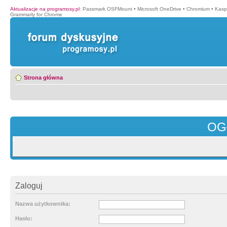
Aktualizacje na programosy.pl
:
Passmark OSFMount
•
Microsoft OneDrive
•
Chromium
•
Kasp
Grammarly for Chrome
Strona główna
OG
Zaloguj
Nazwa użytkownika:
Hasło: