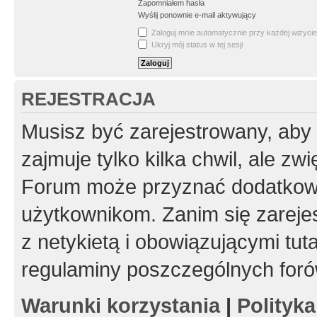
Zapomniałem hasła
Wyślij ponownie e-mail aktywujący
Zaloguj mnie automatycznie przy każdej wizycie
Ukryj mój status w tej sesji
REJESTRACJA
Musisz być zarejestrowany, aby
zajmuje tylko kilka chwil, ale z
Forum może przyznać dodatkow
użytkownikom. Zanim się zarejes
z netykietą i obowiązującymi tut
regulaminy poszczególnych foró
Warunki korzystania
|
Polityk