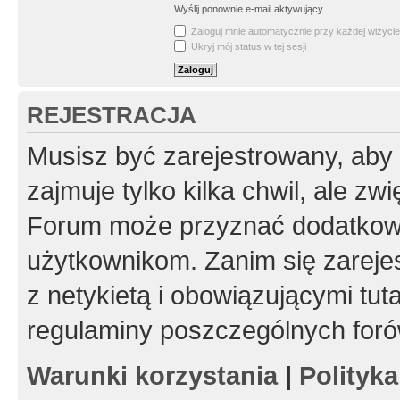
Wyślij ponownie e-mail aktywujący
Zaloguj mnie automatycznie przy każdej wizycie
Ukryj mój status w tej sesji
REJESTRACJA
Musisz być zarejestrowany, aby
zajmuje tylko kilka chwil, ale z
Forum może przyznać dodatkow
użytkownikom. Zanim się zarejes
z netykietą i obowiązującymi tut
regulaminy poszczególnych foró
Warunki korzystania
|
Polityk