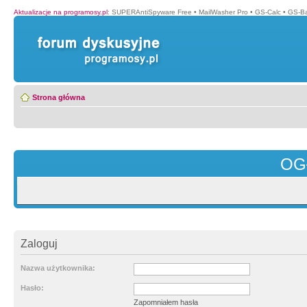
Aktualizacje na programosy.pl
:
SUPERAntiSpyware Free
•
MailWasher Pro
•
GS-Calc
•
GS-B
Strona główna
OG
Zaloguj
Nazwa użytkownika:
Hasło:
Zapomniałem hasła