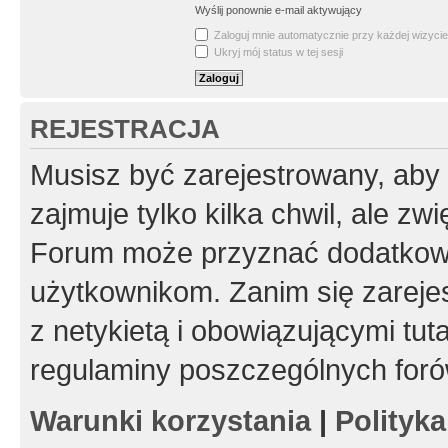
Wyślij ponownie e-mail aktywujący
Zaloguj mnie automatycznie przy każdej wizycie
Ukryj mój status w tej sesji
REJESTRACJA
Musisz być zarejestrowany, aby
zajmuje tylko kilka chwil, ale z
Forum może przyznać dodatkow
użytkownikom. Zanim się zarejes
z netykietą i obowiązującymi tut
regulaminy poszczególnych foró
Warunki korzystania
|
Polityk