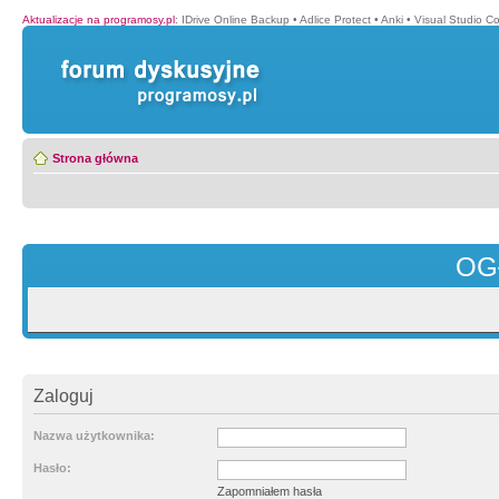
Aktualizacje na programosy.pl
:
IDrive Online Backup
•
Adlice Protect
•
Anki
•
Visual Studio C
Strona główna
OG
Zaloguj
Nazwa użytkownika:
Hasło:
Zapomniałem hasła