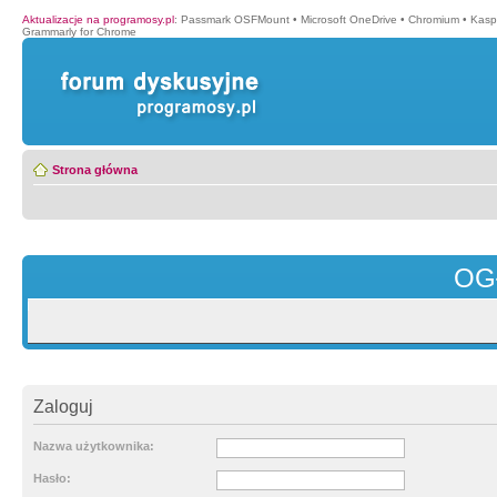
Aktualizacje na programosy.pl
:
Passmark OSFMount
•
Microsoft OneDrive
•
Chromium
•
Kasp
Grammarly for Chrome
Strona główna
OG
Zaloguj
Nazwa użytkownika:
Hasło: