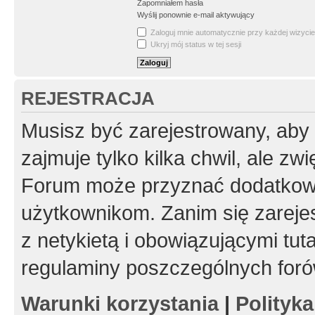
Zapomniałem hasła
Wyślij ponownie e-mail aktywujący
Zaloguj mnie automatycznie przy każdej wizycie
Ukryj mój status w tej sesji
REJESTRACJA
Musisz być zarejestrowany, aby
zajmuje tylko kilka chwil, ale z
Forum może przyznać dodatkow
użytkownikom. Zanim się zarejes
z netykietą i obowiązującymi tut
regulaminy poszczególnych foró
Warunki korzystania
|
Polityk