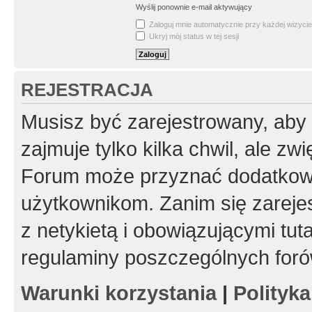
Wyślij ponownie e-mail aktywujący
Zaloguj mnie automatycznie przy każdej wizycie
Ukryj mój status w tej sesji
REJESTRACJA
Musisz być zarejestrowany, aby
zajmuje tylko kilka chwil, ale z
Forum może przyznać dodatkow
użytkownikom. Zanim się zarejes
z netykietą i obowiązującymi tut
regulaminy poszczególnych foró
Warunki korzystania
|
Polityk