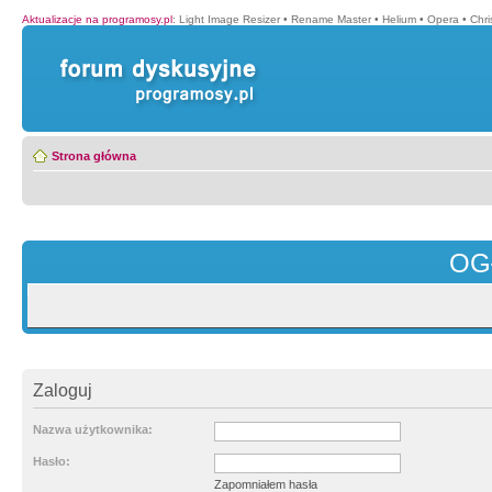
Aktualizacje na programosy.pl
:
Light Image Resizer
•
Rename Master
•
Helium
•
Opera
•
Chr
Strona główna
OG
Zaloguj
Nazwa użytkownika:
Hasło:
Zapomniałem hasła