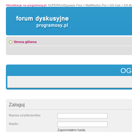
Aktualizacje na programosy.pl
:
SUPERAntiSpyware Free
•
MailWasher Pro
•
GS-Calc
•
GS-B
Strona główna
OG
Zaloguj
Nazwa użytkownika:
Hasło:
Zapomniałem hasła