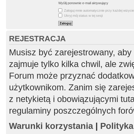
Wyślij ponownie e-mail aktywujący
Zaloguj mnie automatycznie przy każdej wizycie
Ukryj mój status w tej sesji
REJESTRACJA
Musisz być zarejestrowany, aby
zajmuje tylko kilka chwil, ale z
Forum może przyznać dodatkow
użytkownikom. Zanim się zarejes
z netykietą i obowiązującymi tut
regulaminy poszczególnych foró
Warunki korzystania
|
Polityk