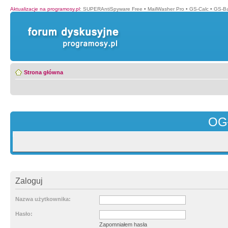
Aktualizacje na programosy.pl
:
SUPERAntiSpyware Free
•
MailWasher Pro
•
GS-Calc
•
GS-B
Strona główna
OG
Zaloguj
Nazwa użytkownika:
Hasło:
Zapomniałem hasła