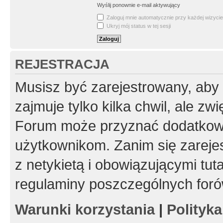
Wyślij ponownie e-mail aktywujący
Zaloguj mnie automatycznie przy każdej wizycie
Ukryj mój status w tej sesji
REJESTRACJA
Musisz być zarejestrowany, aby
zajmuje tylko kilka chwil, ale z
Forum może przyznać dodatkow
użytkownikom. Zanim się zarejes
z netykietą i obowiązującymi tut
regulaminy poszczególnych foró
Warunki korzystania
|
Polityk