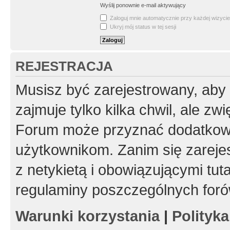
Wyślij ponownie e-mail aktywujący
Zaloguj mnie automatycznie przy każdej wizycie
Ukryj mój status w tej sesji
REJESTRACJA
Musisz być zarejestrowany, aby
zajmuje tylko kilka chwil, ale z
Forum może przyznać dodatkow
użytkownikom. Zanim się zarejes
z netykietą i obowiązującymi tut
regulaminy poszczególnych foró
Warunki korzystania
|
Polityk