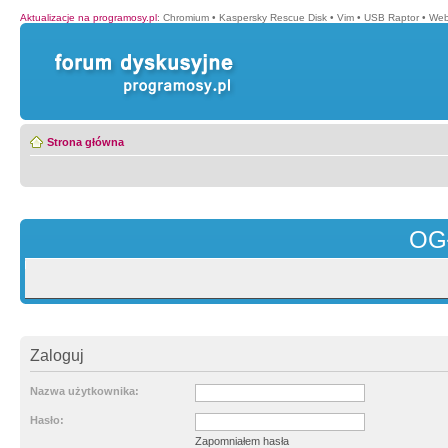
Aktualizacje na programosy.pl
:
Chromium
•
Kaspersky Rescue Disk
•
Vim
•
USB Raptor
•
Web
Strona główna
OG
Zaloguj
Nazwa użytkownika:
Hasło:
Zapomniałem hasła