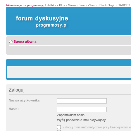
Aktualizacje na programosy.pl
:
Adblock Plus
•
Mixmax Free
•
Viber
•
uBlock Origin
•
TARGET 
Strona główna
Zaloguj
Nazwa użytkownika:
Hasło:
Zapomniałem hasła
Wyślij ponownie e-mail aktywujący
Zaloguj mnie automatycznie przy każdej wizycie