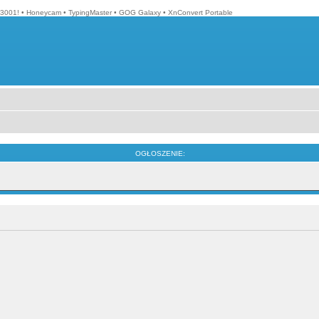
3001!
•
Honeycam
•
TypingMaster
•
GOG Galaxy
•
XnConvert Portable
OGŁOSZENIE: