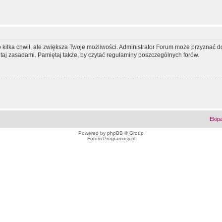
ko kilka chwil, ale zwiększa Twoje możliwości. Administrator Forum może przyzna
tutaj zasadami. Pamiętaj także, by czytać regulaminy poszczególnych forów.
Ekip
Powered by
phpBB
© Group
Forum Programosy.pl