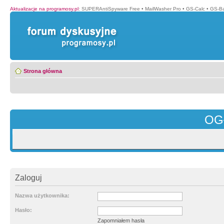
Aktualizacje na programosy.pl
:
SUPERAntiSpyware Free
•
MailWasher Pro
•
GS-Calc
•
GS-B
Strona główna
OG
Zaloguj
Nazwa użytkownika:
Hasło:
Zapomniałem hasła