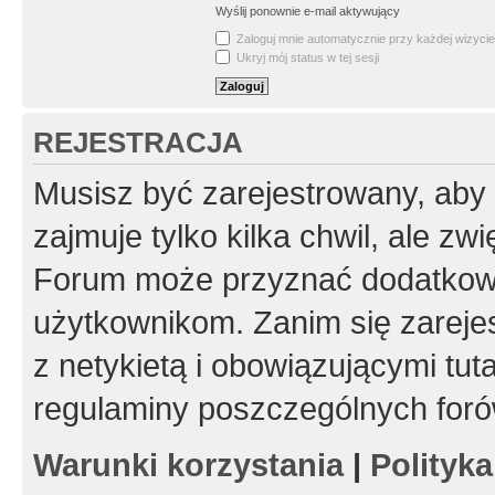
Wyślij ponownie e-mail aktywujący
Zaloguj mnie automatycznie przy każdej wizycie
Ukryj mój status w tej sesji
REJESTRACJA
Musisz być zarejestrowany, aby
zajmuje tylko kilka chwil, ale z
Forum może przyznać dodatkow
użytkownikom. Zanim się zarejes
z netykietą i obowiązującymi tut
regulaminy poszczególnych foró
Warunki korzystania
|
Polityk