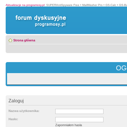
Aktualizacje na programosy.pl
:
SUPERAntiSpyware Free
•
MailWasher Pro
•
GS-Calc
•
GS-B
Strona główna
OG
Zaloguj
Nazwa użytkownika:
Hasło:
Zapomniałem hasła