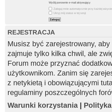
Wyślij ponownie e-mail aktywujący
Zaloguj mnie automatycznie przy każdej wizycie
Ukryj mój status w tej sesji
REJESTRACJA
Musisz być zarejestrowany, aby
zajmuje tylko kilka chwil, ale z
Forum może przyznać dodatkow
użytkownikom. Zanim się zarejes
z netykietą i obowiązującymi tut
regulaminy poszczególnych foró
Warunki korzystania
|
Polityk