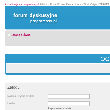
Aktualizacje na programosy.pl
:
Adblock Plus
•
Mixmax Free
•
Viber
•
uBlock Origin
•
TARGET 
Strona główna
OG
Zaloguj
Nazwa użytkownika:
Hasło:
Zapomniałem hasła