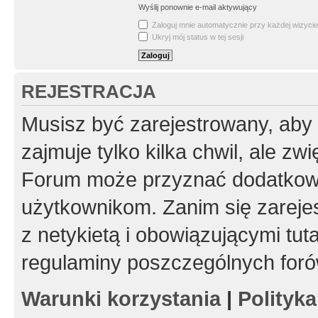
Wyślij ponownie e-mail aktywujący
Zaloguj mnie automatycznie przy każdej wizycie
Ukryj mój status w tej sesji
REJESTRACJA
Musisz być zarejestrowany, aby
zajmuje tylko kilka chwil, ale z
Forum może przyznać dodatkow
użytkownikom. Zanim się zarejes
z netykietą i obowiązującymi tut
regulaminy poszczególnych foró
Warunki korzystania
|
Polityk