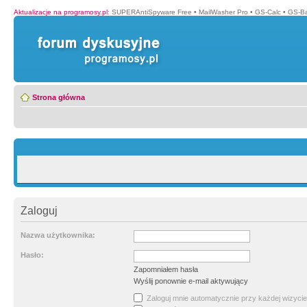
Aktualizacje na programosy.pl
:
SUPERAntiSpyware Free
•
MailWasher Pro
•
GS-Calc
•
GS-B
Strona główna
Zaloguj
Nazwa użytkownika:
Hasło:
Zapomniałem hasła
Wyślij ponownie e-mail aktywujący
Zaloguj mnie automatycznie przy każdej wizycie