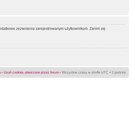
ć dodatkowe zezwolenia zarejestrowanym użytkownikom. Zanim się
a
•
Usuń cookies utworzone przez forum
• Wszystkie czasy w strefie UTC + 2 godziny