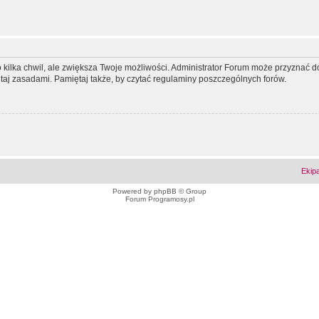
ko kilka chwil, ale zwiększa Twoje możliwości. Administrator Forum może przyzna
tutaj zasadami. Pamiętaj także, by czytać regulaminy poszczególnych forów.
Ekip
Powered by
phpBB
© Group
Forum Programosy.pl