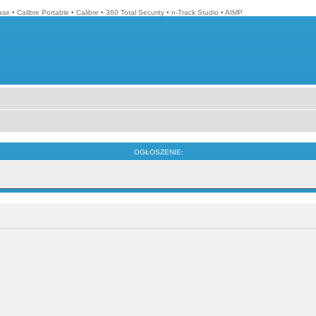
ase
•
Calibre Portable
•
Calibre
•
360 Total Security
•
n-Track Studio
•
AIMP
OGŁOSZENIE: