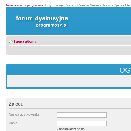
Aktualizacje na programosy.pl
:
Light Image Resizer
•
Rename Master
•
Helium
•
Opera
•
Chr
Strona główna
OG
Zaloguj
Nazwa użytkownika:
Hasło:
Zapomniałem hasła