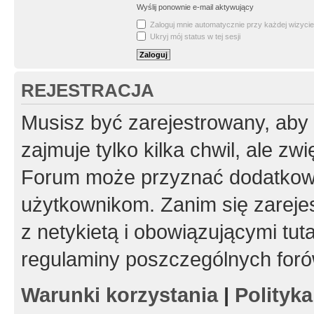
Wyślij ponownie e-mail aktywujący
Zaloguj mnie automatycznie przy każdej wizycie
Ukryj mój status w tej sesji
REJESTRACJA
Musisz być zarejestrowany, aby
zajmuje tylko kilka chwil, ale z
Forum może przyznać dodatkow
użytkownikom. Zanim się zarejes
z netykietą i obowiązującymi tut
regulaminy poszczególnych foró
Warunki korzystania
|
Polityk