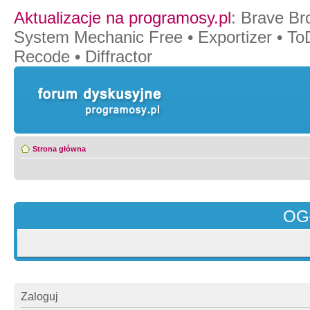
Aktualizacje na programosy.pl
:
Brave Br
System Mechanic Free
•
Exportizer
•
To
Recode
•
Diffractor
Strona główna
OG
Zaloguj