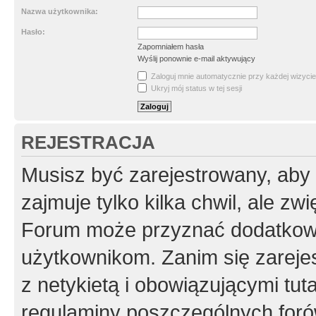
Nazwa użytkownika:
Hasło:
Zapomniałem hasła
Wyślij ponownie e-mail aktywujący
Zaloguj mnie automatycznie przy każdej wizycie
Ukryj mój status w tej sesji
REJESTRACJA
Musisz być zarejestrowany, aby
zajmuje tylko kilka chwil, ale z
Forum może przyznać dodatkow
użytkownikom. Zanim się zarejes
z netykietą i obowiązującymi tut
regulaminy poszczególnych foró