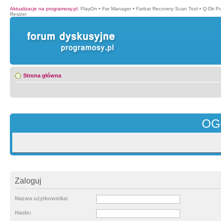
Aktualizacje na programosy.pl
:
PlayOn
•
Far Manager
•
Farbar Recovery Scan Tool
•
Q-Dir P
Resizer
Strona główna
OG
Zaloguj
Nazwa użytkownika:
Hasło: