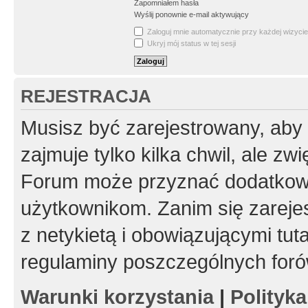
Zapomniałem hasła
Wyślij ponownie e-mail aktywujący
Zaloguj mnie automatycznie przy każdej wizycie
Ukryj mój status w tej sesji
REJESTRACJA
Musisz być zarejestrowany, aby
zajmuje tylko kilka chwil, ale z
Forum może przyznać dodatkow
użytkownikom. Zanim się zarejes
z netykietą i obowiązującymi tut
regulaminy poszczególnych foró
Warunki korzystania
|
Polityk