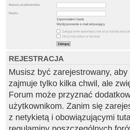
Nazwa użytkownika:
Hasło:
Zapomniałem hasła
Wyślij ponownie e-mail aktywujący
Zaloguj mnie automatycznie przy każdej wizycie
Ukryj mój status w tej sesji
REJESTRACJA
Musisz być zarejestrowany, aby
zajmuje tylko kilka chwil, ale z
Forum może przyznać dodatkow
użytkownikom. Zanim się zarejes
z netykietą i obowiązującymi tut
regulaminy poszczególnych foró