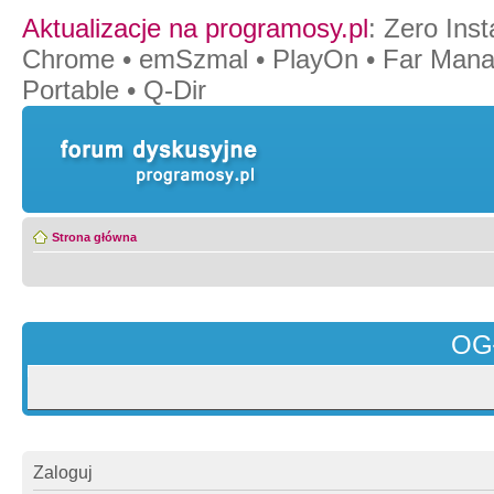
Aktualizacje na programosy.pl
:
Zero Insta
Chrome
•
emSzmal
•
PlayOn
•
Far Mana
Portable
•
Q-Dir
Strona główna
OG
Zaloguj