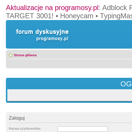
Aktualizacje na programosy.pl
:
Adblock 
TARGET 3001!
•
Honeycam
•
TypingMas
Strona główna
OG
Zaloguj
Nazwa użytkownika: