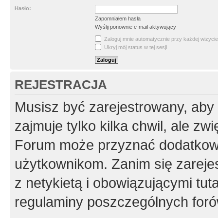
Hasło:
Zapomniałem hasła
Wyślij ponownie e-mail aktywujący
Zaloguj mnie automatycznie przy każdej wizycie
Ukryj mój status w tej sesji
REJESTRACJA
Musisz być zarejestrowany, aby
zajmuje tylko kilka chwil, ale z
Forum może przyznać dodatkow
użytkownikom. Zanim się zarejes
z netykietą i obowiązującymi tut
regulaminy poszczególnych foró