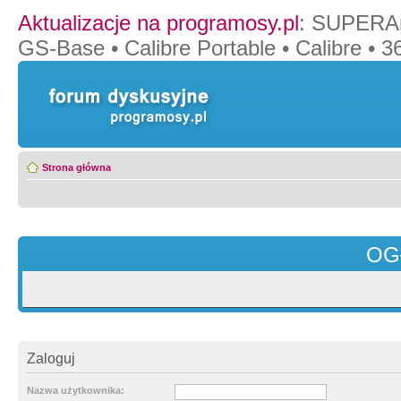
Aktualizacje na programosy.pl
:
SUPERAn
GS-Base
•
Calibre Portable
•
Calibre
•
36
Strona główna
OG
Zaloguj
Nazwa użytkownika: