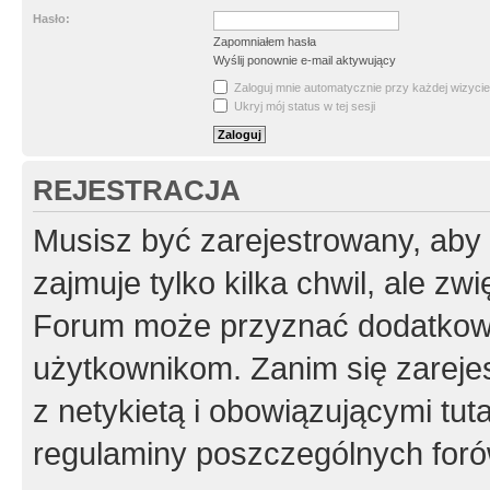
Hasło:
Zapomniałem hasła
Wyślij ponownie e-mail aktywujący
Zaloguj mnie automatycznie przy każdej wizycie
Ukryj mój status w tej sesji
REJESTRACJA
Musisz być zarejestrowany, aby
zajmuje tylko kilka chwil, ale z
Forum może przyznać dodatkow
użytkownikom. Zanim się zarejes
z netykietą i obowiązującymi tut
regulaminy poszczególnych foró