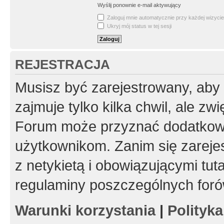
Wyślij ponownie e-mail aktywujący
Zaloguj mnie automatycznie przy każdej wizycie
Ukryj mój status w tej sesji
REJESTRACJA
Musisz być zarejestrowany, aby
zajmuje tylko kilka chwil, ale z
Forum może przyznać dodatkow
użytkownikom. Zanim się zarejes
z netykietą i obowiązującymi tut
regulaminy poszczególnych foró
Warunki korzystania
|
Polityk