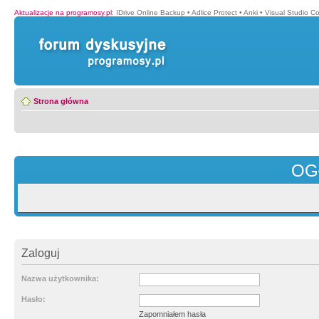
Aktualizacje na programosy.pl
:
IDrive Online Backup
•
Adlice Protect
•
Anki
•
Visual Studio C
Strona główna
OG
Zaloguj
Nazwa użytkownika:
Hasło:
Zapomniałem hasła