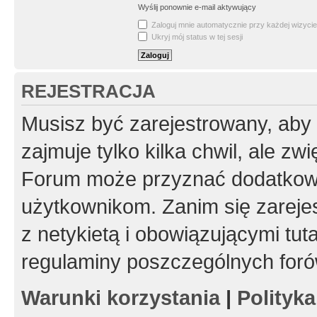
Wyślij ponownie e-mail aktywujący
Zaloguj mnie automatycznie przy każdej wizycie
Ukryj mój status w tej sesji
REJESTRACJA
Musisz być zarejestrowany, aby
zajmuje tylko kilka chwil, ale z
Forum może przyznać dodatkow
użytkownikom. Zanim się zarejes
z netykietą i obowiązującymi tut
regulaminy poszczególnych foró
Warunki korzystania
|
Polityk