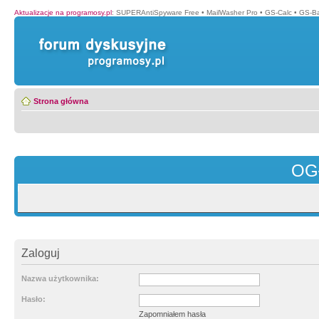
Aktualizacje na programosy.pl
:
SUPERAntiSpyware Free
•
MailWasher Pro
•
GS-Calc
•
GS-B
Strona główna
OG
Zaloguj
Nazwa użytkownika:
Hasło:
Zapomniałem hasła