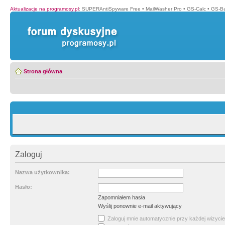
Aktualizacje na programosy.pl
:
SUPERAntiSpyware Free
•
MailWasher Pro
•
GS-Calc
•
GS-B
Strona główna
Zaloguj
Nazwa użytkownika:
Hasło:
Zapomniałem hasła
Wyślij ponownie e-mail aktywujący
Zaloguj mnie automatycznie przy każdej wizycie