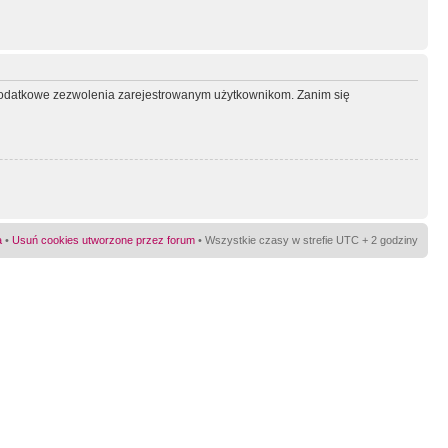
ć dodatkowe zezwolenia zarejestrowanym użytkownikom. Zanim się
a
•
Usuń cookies utworzone przez forum
• Wszystkie czasy w strefie UTC + 2 godziny