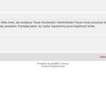
ko kilka chwil, ale zwiększa Twoje możliwości. Administrator Forum może przyzna
tutaj zasadami. Pamiętaj także, by czytać regulaminy poszczególnych forów.
Ekip
Powered by
phpBB
© Group
Forum Programosy.pl