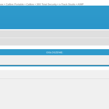
ase
•
Calibre Portable
•
Calibre
•
360 Total Security
•
n-Track Studio
•
AIMP
OGŁOSZENIE: