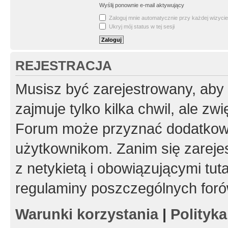
Wyślij ponownie e-mail aktywujący
Zaloguj mnie automatycznie przy każdej wizycie
Ukryj mój status w tej sesji
REJESTRACJA
Musisz być zarejestrowany, aby
zajmuje tylko kilka chwil, ale z
Forum może przyznać dodatkow
użytkownikom. Zanim się zarejes
z netykietą i obowiązującymi tut
regulaminy poszczególnych foró
Warunki korzystania
|
Polityk