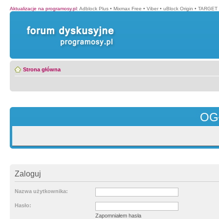
Aktualizacje na programosy.pl
:
Adblock Plus
•
Mixmax Free
•
Viber
•
uBlock Origin
•
TARGET 
Strona główna
OG
Zaloguj
Nazwa użytkownika:
Hasło:
Zapomniałem hasła