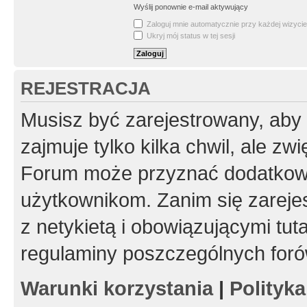
Wyślij ponownie e-mail aktywujący
Zaloguj mnie automatycznie przy każdej wizycie
Ukryj mój status w tej sesji
REJESTRACJA
Musisz być zarejestrowany, aby
zajmuje tylko kilka chwil, ale z
Forum może przyznać dodatkow
użytkownikom. Zanim się zarejes
z netykietą i obowiązującymi tut
regulaminy poszczególnych foró
Warunki korzystania
|
Polityk