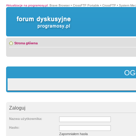
Aktualizacje na programosy.pl
:
Brave Browser
•
CrossFTP Portable
•
CrossFTP
•
System Mec
Strona główna
OG
Zaloguj
Nazwa użytkownika:
Hasło:
Zapomniałem hasła