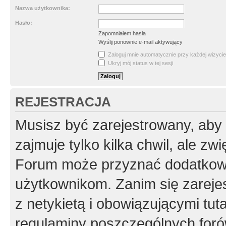
Nazwa użytkownika:
Hasło:
Zapomniałem hasła
Wyślij ponownie e-mail aktywujący
Zaloguj mnie automatycznie przy każdej wizycie
Ukryj mój status w tej sesji
REJESTRACJA
Musisz być zarejestrowany, aby
zajmuje tylko kilka chwil, ale z
Forum może przyznać dodatkow
użytkownikom. Zanim się zarejes
z netykietą i obowiązującymi tut
regulaminy poszczególnych foró