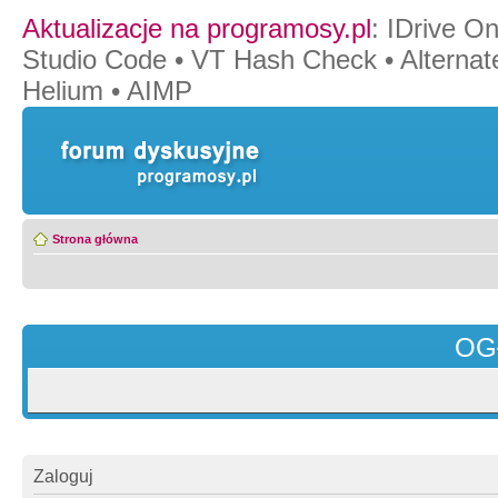
Aktualizacje na programosy.pl
:
IDrive O
Studio Code
•
VT Hash Check
•
Alternat
Helium
•
AIMP
Strona główna
OG
Zaloguj