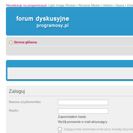
Aktualizacje na programosy.pl
:
Light Image Resizer
•
Rename Master
•
Helium
•
Opera
•
Chr
Strona główna
Zaloguj
Nazwa użytkownika:
Hasło:
Zapomniałem hasła
Wyślij ponownie e-mail aktywujący
Zaloguj mnie automatycznie przy każdej wizycie