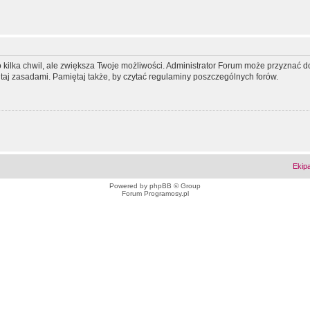
ko kilka chwil, ale zwiększa Twoje możliwości. Administrator Forum może przyzna
tutaj zasadami. Pamiętaj także, by czytać regulaminy poszczególnych forów.
Ekip
Powered by
phpBB
© Group
Forum Programosy.pl