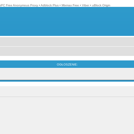
isPC Free Anonymous Proxy
•
Adblock Plus
•
Mixmax Free
•
Viber
•
uBlock Origin
OGŁOSZENIE: