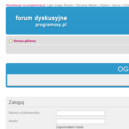
Aktualizacje na programosy.pl
:
Light Image Resizer
•
Rename Master
•
Helium
•
Opera
•
Chr
Strona główna
OG
Zaloguj
Nazwa użytkownika:
Hasło:
Zapomniałem hasła