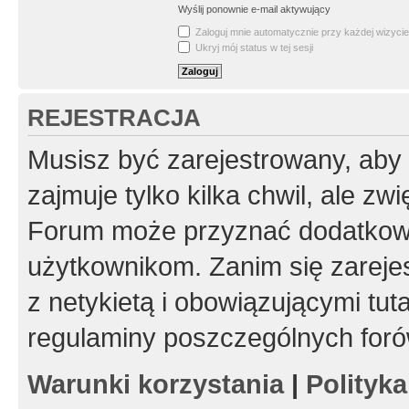
Wyślij ponownie e-mail aktywujący
Zaloguj mnie automatycznie przy każdej wizycie
Ukryj mój status w tej sesji
REJESTRACJA
Musisz być zarejestrowany, aby
zajmuje tylko kilka chwil, ale z
Forum może przyznać dodatkow
użytkownikom. Zanim się zarejes
z netykietą i obowiązującymi tut
regulaminy poszczególnych foró
Warunki korzystania
|
Polityk