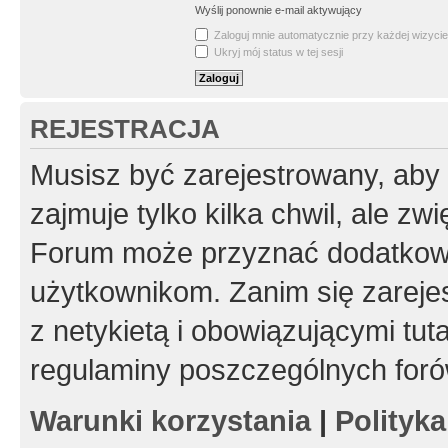
Wyślij ponownie e-mail aktywujący
Zaloguj mnie automatycznie przy każdej wizycie
Ukryj mój status w tej sesji
REJESTRACJA
Musisz być zarejestrowany, aby
zajmuje tylko kilka chwil, ale z
Forum może przyznać dodatkow
użytkownikom. Zanim się zarejes
z netykietą i obowiązującymi tut
regulaminy poszczególnych foró
Warunki korzystania
|
Polityk