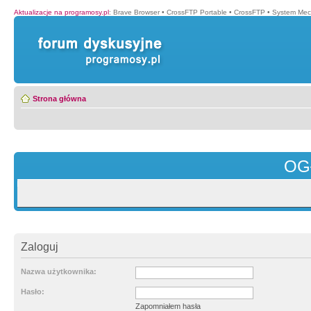
Aktualizacje na programosy.pl
:
Brave Browser
•
CrossFTP Portable
•
CrossFTP
•
System Mec
Strona główna
OG
Zaloguj
Nazwa użytkownika:
Hasło:
Zapomniałem hasła