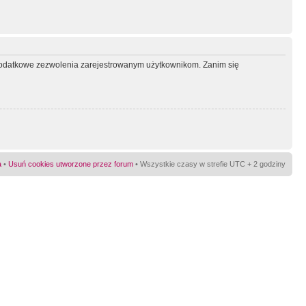
ć dodatkowe zezwolenia zarejestrowanym użytkownikom. Zanim się
a
•
Usuń cookies utworzone przez forum
• Wszystkie czasy w strefie UTC + 2 godziny