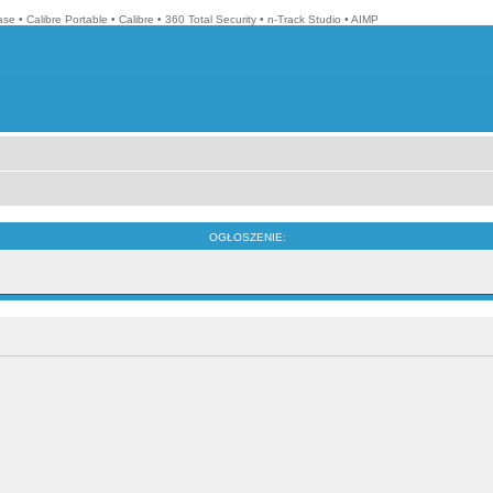
ase
•
Calibre Portable
•
Calibre
•
360 Total Security
•
n-Track Studio
•
AIMP
OGŁOSZENIE: