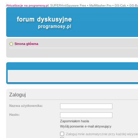
Aktualizacje na programosy.pl
:
SUPERAntiSpyware Free
•
MailWasher Pro
•
GS-Calc
•
GS-B
Strona główna
Zaloguj
Nazwa użytkownika:
Hasło:
Zapomniałem hasła
Wyślij ponownie e-mail aktywujący
Zaloguj mnie automatycznie przy każdej wizycie