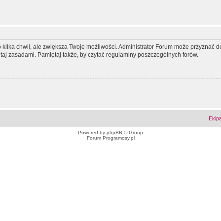
ko kilka chwil, ale zwiększa Twoje możliwości. Administrator Forum może przyzna
tutaj zasadami. Pamiętaj także, by czytać regulaminy poszczególnych forów.
Ekip
Powered by
phpBB
© Group
Forum Programosy.pl