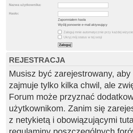
Nazwa użytkownika:
Hasło:
Zapomniałem hasła
Wyślij ponownie e-mail aktywujący
Zaloguj mnie automatycznie przy każdej wizycie
Ukryj mój status w tej sesji
REJESTRACJA
Musisz być zarejestrowany, aby
zajmuje tylko kilka chwil, ale z
Forum może przyznać dodatkow
użytkownikom. Zanim się zarejes
z netykietą i obowiązującymi tut
regulaminy poszczególnych foró