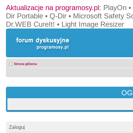
Aktualizacje na programosy.pl
:
PlayOn
•
Dir Portable
•
Q-Dir
•
Microsoft Safety S
Dr.WEB CureIt!
•
Light Image Resizer
Strona główna
OG
Zaloguj