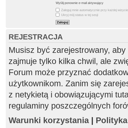
Wyślij ponownie e-mail aktywujący
Zaloguj mnie automatycznie przy każdej wizycie
Ukryj mój status w tej sesji
REJESTRACJA
Musisz być zarejestrowany, aby
zajmuje tylko kilka chwil, ale z
Forum może przyznać dodatkow
użytkownikom. Zanim się zarejes
z netykietą i obowiązującymi tut
regulaminy poszczególnych foró
Warunki korzystania
|
Polityk