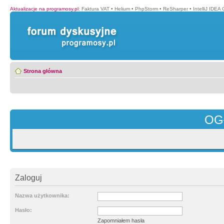
Aktualizacje na programosy.pl
:
Faktura VAT
•
Helium
•
PhpStorm
•
ReSharper
•
IntelliJ IDEA
Strona główna
OG
Zaloguj
Nazwa użytkownika:
Hasło:
Zapomniałem hasła