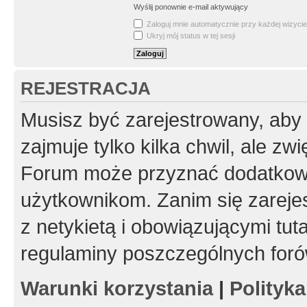
Wyślij ponownie e-mail aktywujący
Zaloguj mnie automatycznie przy każdej wizycie
Ukryj mój status w tej sesji
REJESTRACJA
Musisz być zarejestrowany, aby
zajmuje tylko kilka chwil, ale z
Forum może przyznać dodatkow
użytkownikom. Zanim się zarejes
z netykietą i obowiązującymi tut
regulaminy poszczególnych foró
Warunki korzystania
|
Polityk