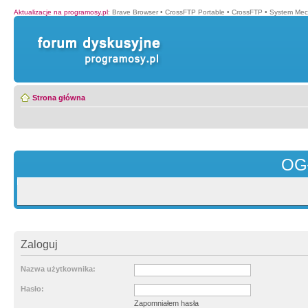
Aktualizacje na programosy.pl
:
Brave Browser
•
CrossFTP Portable
•
CrossFTP
•
System Mec
Strona główna
OG
Zaloguj
Nazwa użytkownika:
Hasło:
Zapomniałem hasła