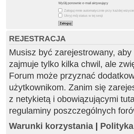
Wyślij ponownie e-mail aktywujący
Zaloguj mnie automatycznie przy każdej wizycie
Ukryj mój status w tej sesji
REJESTRACJA
Musisz być zarejestrowany, aby
zajmuje tylko kilka chwil, ale z
Forum może przyznać dodatkow
użytkownikom. Zanim się zarejes
z netykietą i obowiązującymi tut
regulaminy poszczególnych foró
Warunki korzystania
|
Polityk