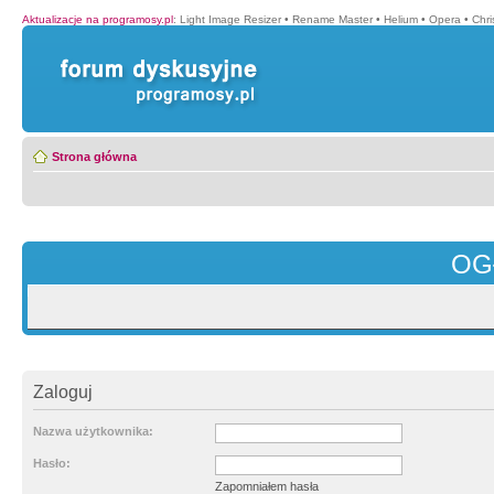
Aktualizacje na programosy.pl
:
Light Image Resizer
•
Rename Master
•
Helium
•
Opera
•
Chr
Strona główna
OG
Zaloguj
Nazwa użytkownika:
Hasło:
Zapomniałem hasła