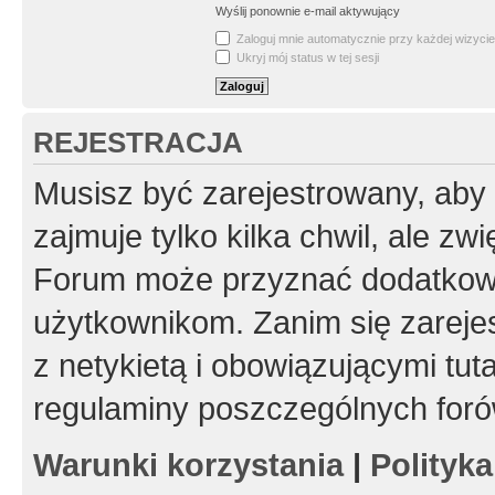
Wyślij ponownie e-mail aktywujący
Zaloguj mnie automatycznie przy każdej wizycie
Ukryj mój status w tej sesji
REJESTRACJA
Musisz być zarejestrowany, aby
zajmuje tylko kilka chwil, ale z
Forum może przyznać dodatkow
użytkownikom. Zanim się zarejes
z netykietą i obowiązującymi tut
regulaminy poszczególnych foró
Warunki korzystania
|
Polityk