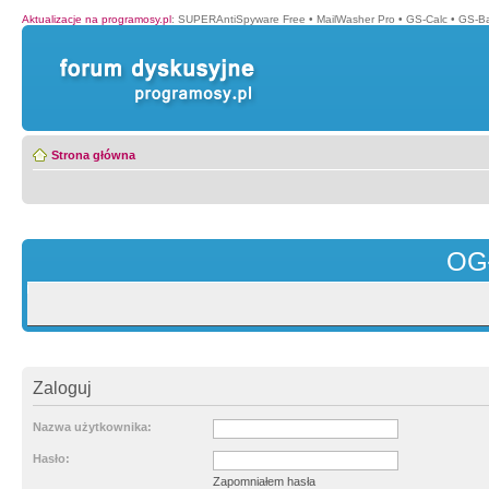
Aktualizacje na programosy.pl
:
SUPERAntiSpyware Free
•
MailWasher Pro
•
GS-Calc
•
GS-B
Strona główna
OG
Zaloguj
Nazwa użytkownika:
Hasło:
Zapomniałem hasła