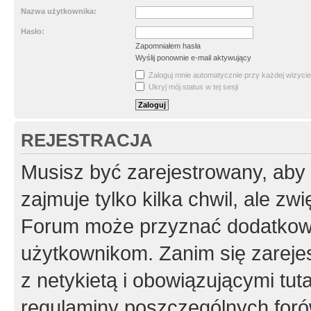
Nazwa użytkownika:
Hasło:
Zapomniałem hasła
Wyślij ponownie e-mail aktywujący
Zaloguj mnie automatycznie przy każdej wizycie
Ukryj mój status w tej sesji
REJESTRACJA
Musisz być zarejestrowany, aby
zajmuje tylko kilka chwil, ale z
Forum może przyznać dodatkow
użytkownikom. Zanim się zarejes
z netykietą i obowiązującymi tut
regulaminy poszczególnych foró