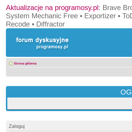
Aktualizacje na programosy.pl
:
Brave Br
System Mechanic Free
•
Exportizer
•
To
Recode
•
Diffractor
Strona główna
OG
Zaloguj