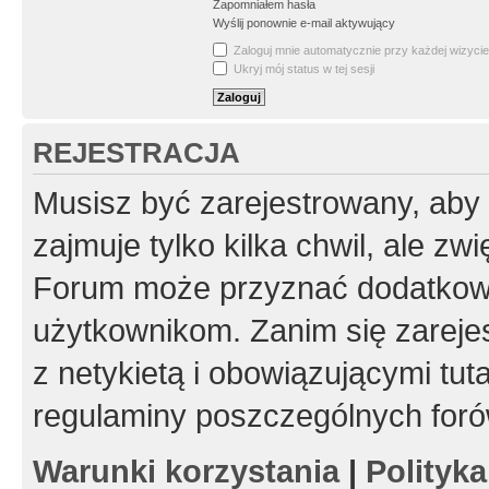
Zapomniałem hasła
Wyślij ponownie e-mail aktywujący
Zaloguj mnie automatycznie przy każdej wizycie
Ukryj mój status w tej sesji
REJESTRACJA
Musisz być zarejestrowany, aby
zajmuje tylko kilka chwil, ale z
Forum może przyznać dodatkow
użytkownikom. Zanim się zarejes
z netykietą i obowiązującymi tut
regulaminy poszczególnych foró
Warunki korzystania
|
Polityk