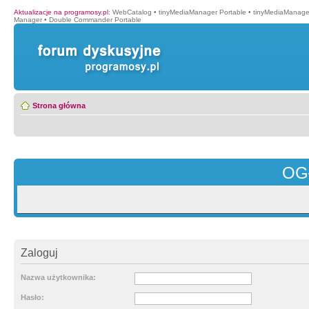
Aktualizacje na programosy.pl
:
WebCatalog
•
tinyMediaManager Portable
•
tinyMediaManage
Manager
•
Double Commander Portable
Strona główna
OG
Zaloguj
Nazwa użytkownika:
Hasło: