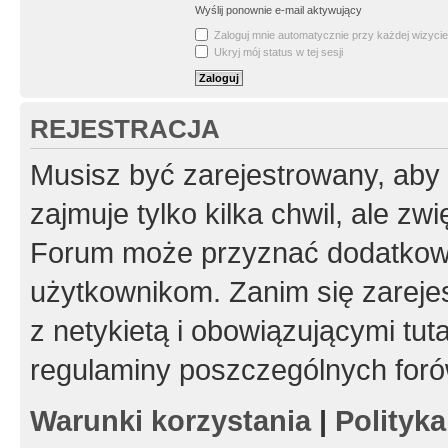
Wyślij ponownie e-mail aktywujący
Zaloguj mnie automatycznie przy każdej wizycie
Ukryj mój status w tej sesji
REJESTRACJA
Musisz być zarejestrowany, aby
zajmuje tylko kilka chwil, ale z
Forum może przyznać dodatkow
użytkownikom. Zanim się zarejes
z netykietą i obowiązującymi tut
regulaminy poszczególnych foró
Warunki korzystania
|
Polityk