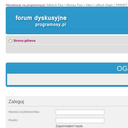
Aktualizacje na programosy.pl
:
Adblock Plus
•
Mixmax Free
•
Viber
•
uBlock Origin
•
TARGET 
Strona główna
OG
Zaloguj
Nazwa użytkownika:
Hasło:
Zapomniałem hasła